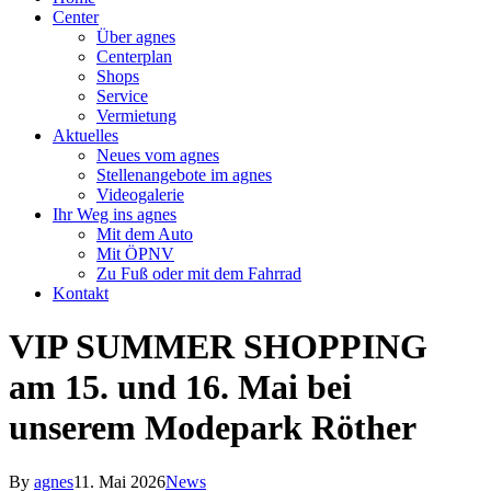
Center
Über agnes
Centerplan
Shops
Service
Vermietung
Aktuelles
Neues vom agnes
Stellenangebote im agnes
Videogalerie
Ihr Weg ins agnes
Mit dem Auto
Mit ÖPNV
Zu Fuß oder mit dem Fahrrad
Kontakt
VIP SUMMER SHOPPING
am 15. und 16. Mai bei
unserem Modepark Röther
By
agnes
11. Mai 2026
News