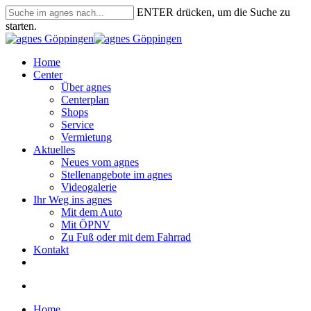
Skip
ENTER drücken, um die Suche zu
to
starten.
main
Close
content
Search
search
Menu
Home
Center
Über agnes
Centerplan
Shops
Service
Vermietung
Aktuelles
Neues vom agnes
Stellenangebote im agnes
Videogalerie
Ihr Weg ins agnes
Mit dem Auto
Mit ÖPNV
Zu Fuß oder mit dem Fahrrad
Kontakt
facebook
instagram
search
Home